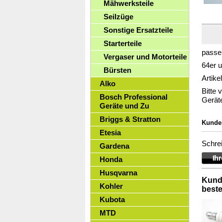
Mähwerksteile
Seilzüge
Sonstige Ersatzteile
Starterteile
passen
Vergaser und Motorteile
64er 
Bürsten
Artik
Alko
Bitte 
Bosch Professional
Gerät
Geräte und Zu
Briggs & Stratton
Kunde
Etesia
Schrei
Gardena
Honda
Husqvarna
Kunde
Kohler
bestel
Kubota
MTD