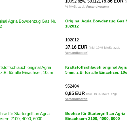
10092 bzw. 58312
179,86 EUR
(
% MwSt. zzgl.
Versandkosten
)
Original Agria Bowdenzug Gas N
102012
102012
37,16 EUR
(inkl. 19 % MwSt. zzgl.
Versandkosten
)
Kraftstoffschlauch original Agri
5mm, z.B. für alle Einachser, 10
952404
0,85 EUR
(inkl. 19 % MwSt. zzgl.
Versandkosten
)
Buchse für Startergriff an Agria
Einachsern 2100, 4000, 6000