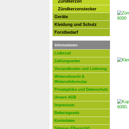
Zündkerzen
Zündkerzenstecker
Geräte
Kleidung und Schutz
Forstbedarf
Informationen
Lieferzeit
Zahlungsarten
Versandkosten und Lieferung
Widerrufsrecht &
Widerrufsformular
Privatsphäre und Datenschutz
Unsere AGB
Impressum
Batteriegesetz
Kontodaten
Sitemap (Übersicht)