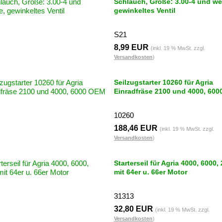
Schlauch, Größe: 3.00-4 und wei
gewinkeltes Ventil
S21
8,99 EUR
(inkl. 19 % MwSt. zzgl.
Versandkosten
)
Seilzugstarter 10260 für Agria
Einradfräse 2100 und 4000, 60
10260
188,46 EUR
(inkl. 19 % MwSt. zzgl.
Versandkosten
)
Starterseil für Agria 4000, 6000,
mit 64er u. 66er Motor
31313
32,80 EUR
(inkl. 19 % MwSt. zzgl.
Versandkosten
)