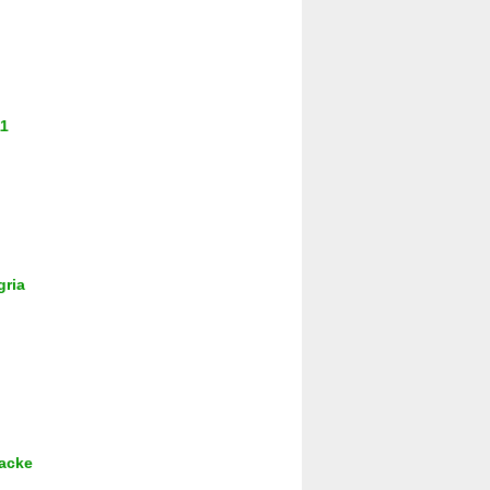
11
gria
acke