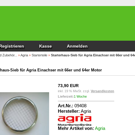
Registrieren
Kasse
Anmelden
d Zubehör...
»
Agria
»
Starterteile
»
Starterhaus-Sieb für Agria Einachser mit 66er und 64
rhaus-Sieb für Agria Einachser mit 66er und 64er Motor
73,90 EUR
inkl. 19 % MwSt. zzgl.
Versandkosten
Lieferzeit:
1 Woche
Art.Nr.:
09408
Hersteller:
Agria
Mehr Artikel von:
Agria