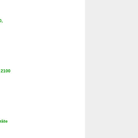
0,
 2100
räte