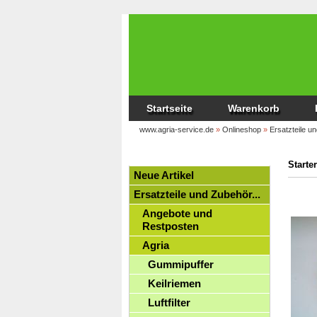
Startseite
Warenkorb
www.agria-service.de
»
Onlineshop
»
Ersatzteile un
Kategorien
Starte
Neue Artikel
Ersatzteile und Zubehör...
Angebote und
Restposten
Agria
Gummipuffer
Keilriemen
Luftfilter