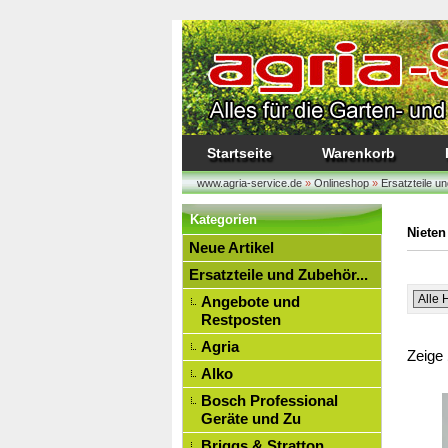
Startseite
Warenkorb
www.agria-service.de
»
Onlineshop
»
Ersatzteile un
Kategorien
Nieten
Neue Artikel
Ersatzteile und Zubehör...
Angebote und
Restposten
Agria
Zeige
Alko
Bosch Professional
Geräte und Zu
Briggs & Stratton