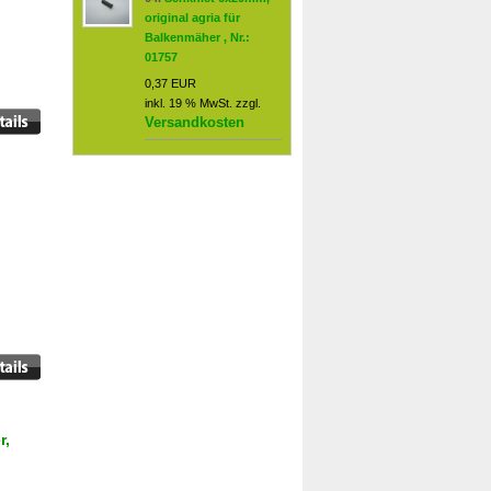
original agria für
Balkenmäher , Nr.:
01757
0,37 EUR
inkl. 19 % MwSt. zzgl.
Versandkosten
r,