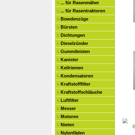
... für Rasenmäher
... für Rasentraktoren
Bowdenzüge
Bürsten
Dichtungen
Dieselzünder
Gummileisten
Kanister
Keilriemen
Kondensatoren
Kraftstofffilter
Kraftstoffschläuche
Luftfilter
Messer
Motoren
Nieten
Nylonfäden