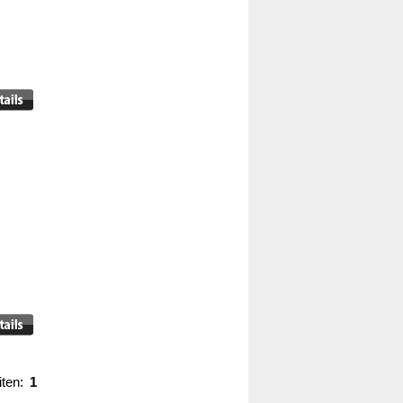
iten:
1