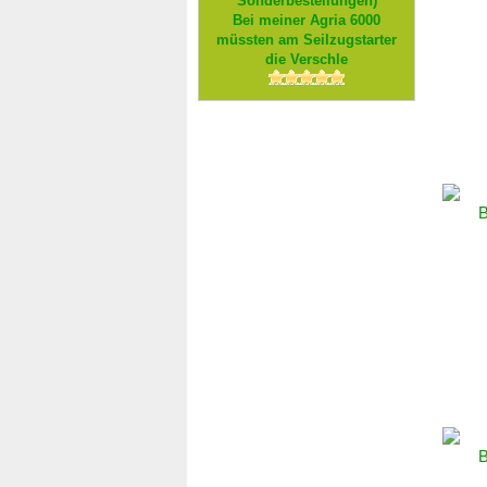
Sonderbestellungen)
Bei meiner Agria 6000
müssten am Seilzugstarter
die Verschle