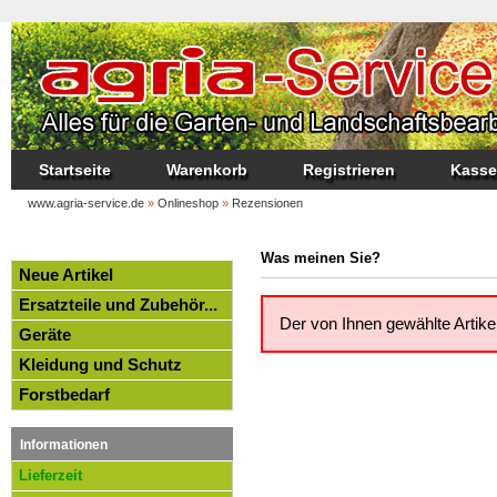
Startseite
Warenkorb
Registrieren
Kasse
www.agria-service.de
»
Onlineshop
»
Rezensionen
Kategorien
Was meinen Sie?
Neue Artikel
Ersatzteile und Zubehör...
Der von Ihnen gewählte Artike
Geräte
Kleidung und Schutz
Forstbedarf
Informationen
Lieferzeit