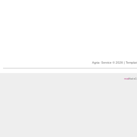
Agria- Service © 2026 | Templ
mod
ified 