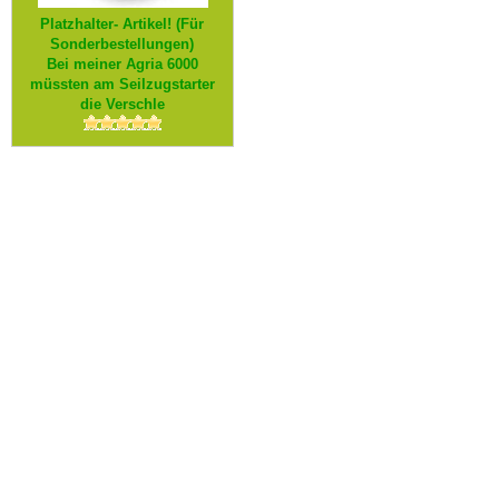
Platzhalter- Artikel! (Für
Sonderbestellungen)
Bei meiner Agria 6000
müssten am Seilzugstarter
die Verschle