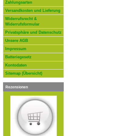
Zahlungsarten
Versandkosten und Lieferung
Widerrufsrecht &
Widerrufsformular
Privatsphäre und Datenschutz
Unsere AGB
Impressum
Batteriegesetz
Kontodaten
Sitemap (Übersicht)
Rezensionen