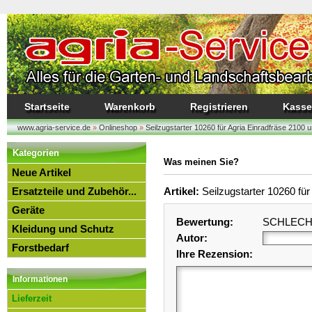
Startseite
Warenkorb
Registrieren
Kasse
www.agria-service.de
»
Onlineshop
»
Seilzugstarter 10260 für Agria Einradfräse 2100
Kategorien
Was meinen Sie?
Neue Artikel
Ersatzteile und Zubehör...
Artikel:
Seilzugstarter 10260 fü
Geräte
Bewertung:
SCHLEC
Kleidung und Schutz
Autor:
Forstbedarf
Ihre Rezension:
Informationen
Lieferzeit