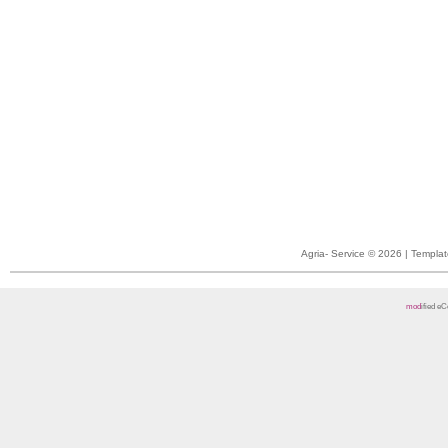
Agria- Service © 2026 | Templ
mod
ified 