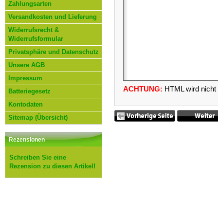
Zahlungsarten
Versandkosten und Lieferung
Widerrufsrecht &
Widerrufsformular
Privatsphäre und Datenschutz
Unsere AGB
Impressum
ACHTUNG:
HTML wird nicht u
Batteriegesetz
Kontodaten
Sitemap (Übersicht)
Rezensionen
Schreiben Sie eine
Rezension zu diesen Artikel!